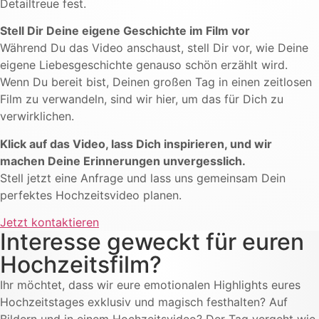
Detailtreue fest.
Stell Dir Deine eigene Geschichte im Film vor
Während Du das Video anschaust, stell Dir vor, wie Deine
eigene Liebesgeschichte genauso schön erzählt wird.
Wenn Du bereit bist, Deinen großen Tag in einen zeitlosen
Film zu verwandeln, sind wir hier, um das für Dich zu
verwirklichen.
Klick auf das Video, lass Dich inspirieren, und wir
machen Deine Erinnerungen unvergesslich.
Stell jetzt eine Anfrage und lass uns gemeinsam Dein
perfektes Hochzeitsvideo planen.
Video abspielen
Video abspielen
Jetzt kontaktieren
Interesse geweckt für euren
Hochzeitsfilm?
Ihr möchtet, dass wir eure emotionalen Highlights eures
Hochzeitstages exklusiv und magisch festhalten? Auf
Bildern und in einem Hochzeitsvideo? Der Tag vergeht wie